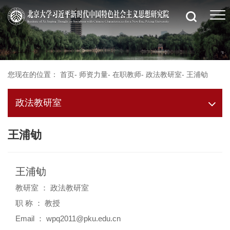
您现在的位置：
首页
-
师资力量
-
在职教师
-
政法教研室
-
王浦劬
政法教研室
王浦劬
王浦劬
教研室 ： 政法教研室
职 称 ： 教授
Email ： wpq2011@pku.edu.cn