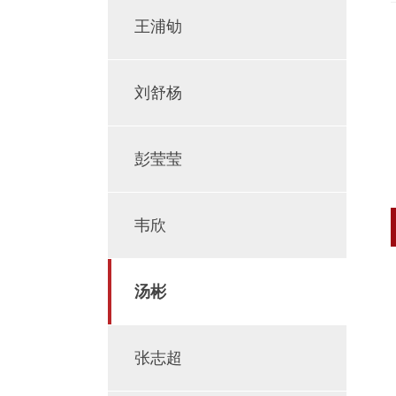
王浦劬
刘舒杨
彭莹莹
韦欣
汤彬
张志超