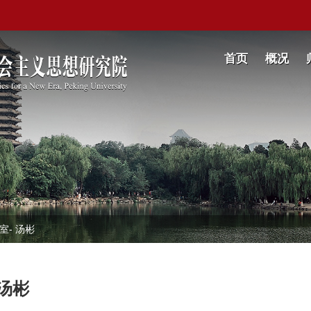
首页
概况
室
-
汤彬
汤彬